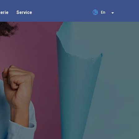
terie
Service
En