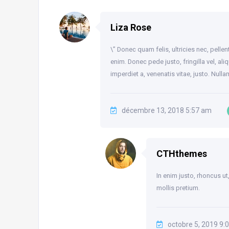
Liza Rose
\” Donec quam felis, ultricies nec, pell
enim. Donec pede justo, fringilla vel, ali
imperdiet a, venenatis vitae, justo. Null
décembre 13, 2018 5:57 am
CTHthemes
In enim justo, rhoncus ut
mollis pretium.
octobre 5, 2019 9: