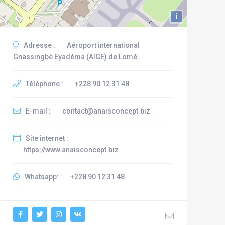
i
Adresse :
Aéroport international
Gnassingbé Eyadéma (AIGE) de Lomé
Téléphone :
+228 90 12 31 48
E-mail :
contact@anaisconcept.biz
Site internet :
https://www.anaisconcept.biz
Whatsapp:
+228 90 12 31 48