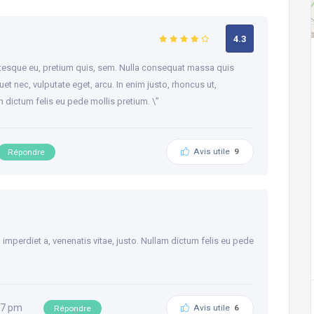
4.3
entesque eu, pretium quis, sem. Nulla consequat massa quis
quet nec, vulputate eget, arcu. In enim justo, rhoncus ut,
am dictum felis eu pede mollis pretium. \”
Avis utile
9
Répondre
, imperdiet a, venenatis vitae, justo. Nullam dictum felis eu pede
07 pm
Avis utile
6
Répondre