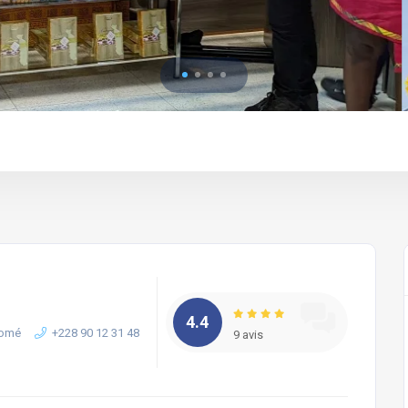
4.4
Lomé
+228 90 12 31 48
9 avis