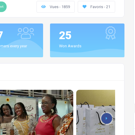
rt
Vues - 1859
Favoris - 21
7
25
mers every year
Won Awards