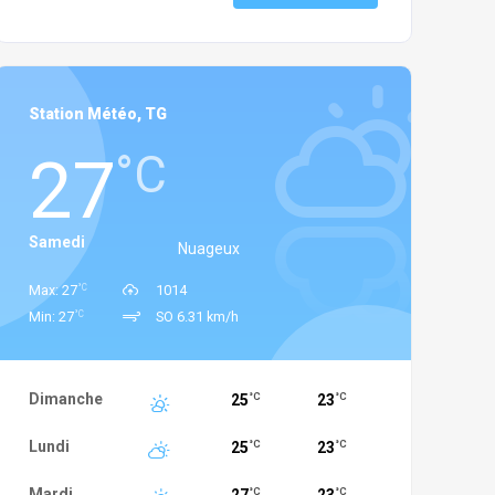
Station Météo, TG
27
°C
Samedi
Nuageux
°C
Max: 27
1014
°C
Min: 27
SO 6.31 km/h
Dimanche
25
23
°C
°C
Lundi
25
23
°C
°C
Mardi
°C
°C