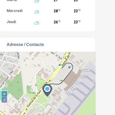
27
23
Mercredi
28
23
°C
°C
Jeudi
26
23
°C
°C
Adresse / Contacts
+
−