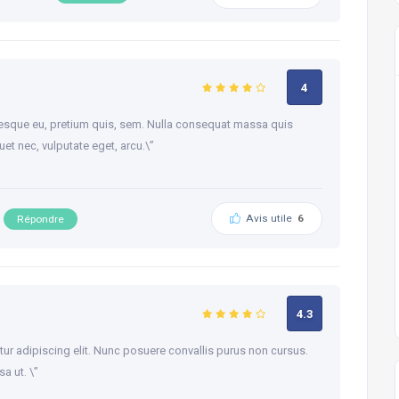
4
ntesque eu, pretium quis, sem. Nulla consequat massa quis
quet nec, vulputate eget, arcu.\”
Avis utile
6
Répondre
4.3
ur adipiscing elit. Nunc posuere convallis purus non cursus.
a ut. \”