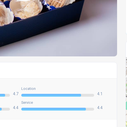
Location
4.7
4.1
Service
4.4
4.4