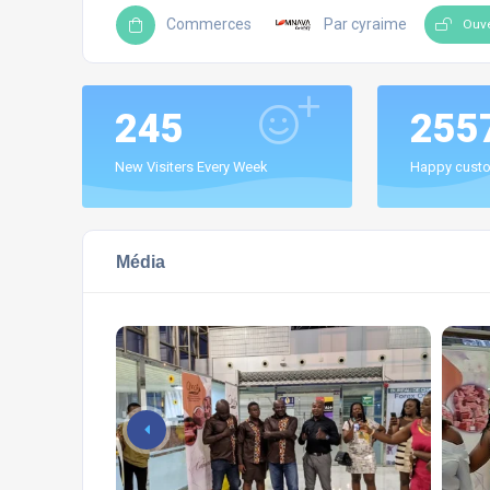
Commerces
Par cyraime
Ouve
245
255
New Visiters Every Week
Happy custo
Média