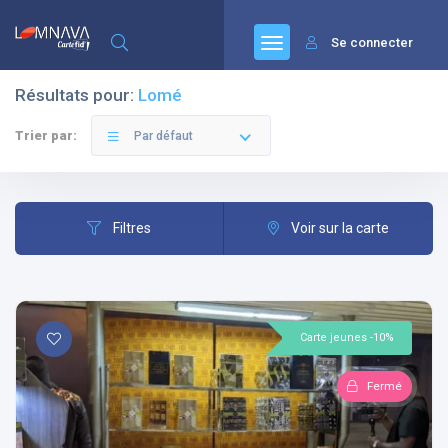
Se connecter
Résultats pour:
Lomé
Trier par:
Par défaut
Filtres
Voir sur la carte
Carte jeunes -10%
Fermé